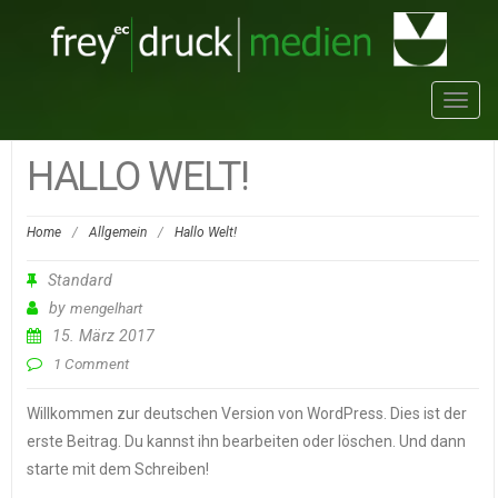
Toggl
navig
HALLO WELT!
Home
/
Allgemein
/
Hallo Welt!
Standard
by
mengelhart
15. März 2017
1 Comment
Willkommen zur deutschen Version von WordPress. Dies ist der
erste Beitrag. Du kannst ihn bearbeiten oder löschen. Und dann
starte mit dem Schreiben!