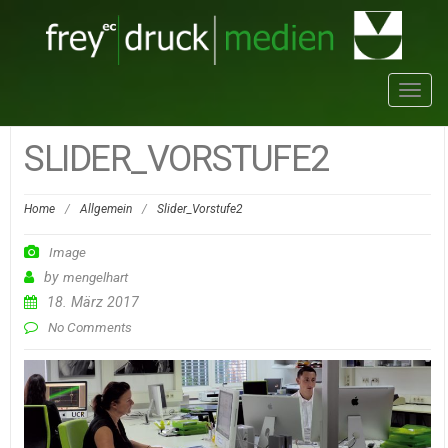
Toggl
navig
SLIDER_VORSTUFE2
Home
/
Allgemein
/
Slider_Vorstufe2
Image
by
mengelhart
18. März 2017
No Comments